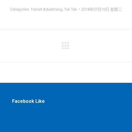
Categories:
Transit Advertising
,
Tuk Tuk
2018年07月10日 星期二
下
一
个
相
册：
Facebook Like