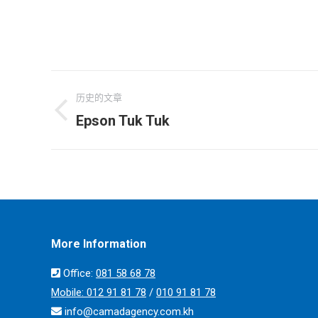
相
历史的文章
册
Epson Tuk Tuk
上
一
导
个
航
相
册：
More Information
Office:
​​081 58 68 78
Mobile:
012 91 81 78
/
010 91 81 78
info@camadagency.com.kh